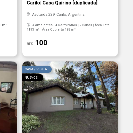
r
Carilo| Casa Quirino [duplicada]
Avutarda 239, Cariló, Argentina
45 m²
4 Ambientes | 4 Dormitorios | 2 Baños | Área Total
1193 m² | Área Cubierta 198 m²
100
ars
CASA / VENTA
NUEVOS!