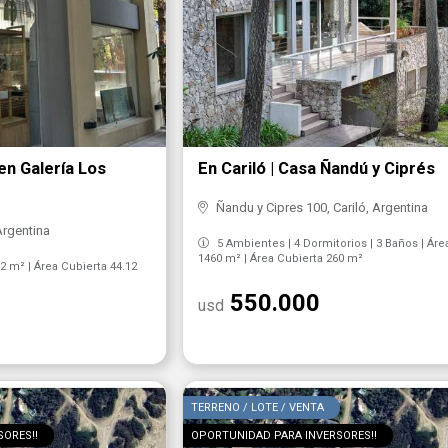
 en Galería Los
En Cariló | Casa Ñandú y Ciprés
Ñandu y Cipres 100, Cariló, Argentina
Argentina
5 Ambientes | 4 Dormitorios | 3 Baños | Áre
1460 m² | Área Cubierta 260 m²
12 m² | Área Cubierta 44.12
550.000
usd
TERRENO / LOTE / VENTA
ORES!!
OPORTUNIDAD PARA INVERSORES!!