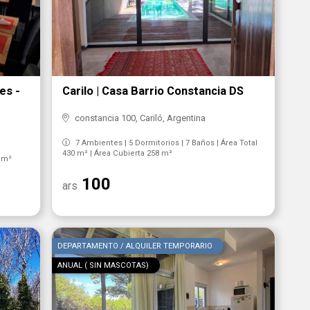
les -
Carilo | Casa Barrio Constancia DS
constancia 100, Cariló, Argentina
7 Ambientes | 5 Dormitorios | 7 Baños | Área Total
430 m² | Área Cubierta 258 m²
0 m²
100
ars
DEPARTAMENTO / ALQUILER TEMPORARIO
ANUAL ( SIN MASCOTAS)