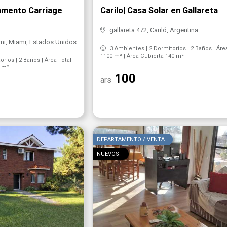
amento Carriage
Carilo| Casa Solar en Gallareta
gallareta 472, Cariló, Argentina
ami, Miami, Estados Unidos
3 Ambientes | 2 Dormitorios | 2 Baños | Áre
1100 m² | Área Cubierta 140 m²
rios | 2 Baños | Área Total
4 m²
100
ars
DEPARTAMENTO / VENTA
NUEVOS!