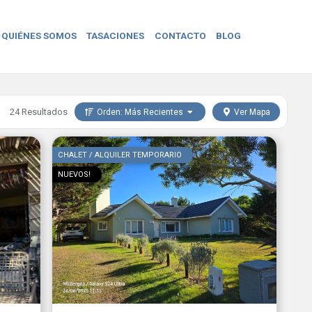
QUIÉNES SOMOS
TASACIONES
CONTACTO
BLOG
24 Resultados
Orden:
Más Recientes
Ver Mapa
CHALET / ALQUILER TEMPORARIO
NUEVOS!