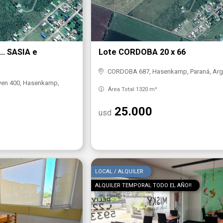
. SASIA e
Lote CORDOBA 20 x 66
CORDOBA 687, Hasenkamp, Paraná, Arg
oyen 400, Hasenkamp,
Área Total 1320 m²
25.000
usd
LOCAL / ALQUILER
ALQUILER TEMPORAL TODO EL AÑO!!