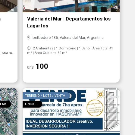
n
Valeria del Mar | Departamentos los
Lagartos
betbedere 136, Valeria del Mar, Argentina
2 Ambientes | 1 Dormitorio | 1 Baño | Área Total 41
m² | Área Cubierta 32 m²
Total 84
100
ars
TERRENO / LOTE / VENTA
ILAR
UNICO !