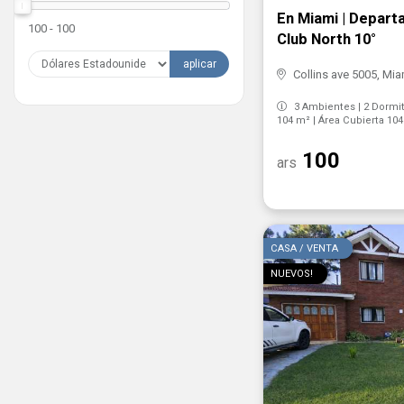
En Miami | Depart
100 - 100
Club North 10°
aplicar
Collins ave 5005, Mi
3 Ambientes | 2 Dormito
104 m² | Área Cubierta 10
100
ars
CASA / VENTA
NUEVOS!