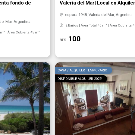
Venta fondo de
Valeria del Mar| Local en Alquile
espora 1948, Valeria del Mar, Argentina
del Mar, Argentina
2 Baños | Área Total 45 m² | Área Cubierta 
 m² | Área Cubierta 45 m²
100
ars
CASA / ALQUILER TEMPORARIO
DISPONIBLE ALQUILER 2027!