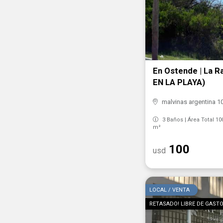
En Ostende | La 
EN LA PLAYA)
malvinas argentina 10
3 Baños | Área Total 10
m²
100
usd
LOCAL / VENTA
RETASADO! LIBRE DE GASTO