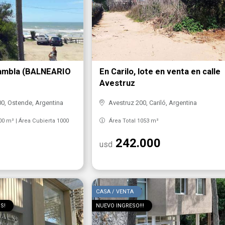
Rambla (BALNEARIO
En Carilo, lote en venta en calle
Avestruz
0, Ostende, Argentina
Avestruz 200, Cariló, Argentina
00 m² | Área Cubierta 1000
Área Total 1053 m²
242.000
usd
CASA / VENTA
S!
NUEVO INGRESO!!!