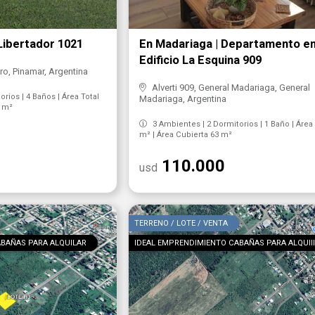
Libertador 1021
En Madariaga | Departamento e
Edificio La Esquina 909
ro, Pinamar, Argentina
Alverti 909, General Madariaga, General
rios | 4 Baños | Área Total
Madariaga, Argentina
0 m²
3 Ambientes | 2 Dormitorios | 1 Baño | Área 
m² | Área Cubierta 63 m²
110.000
usd
TERRENO / LOTE / VENTA
ABAÑAS PARA ALQUILAR
IDEAL EMPRENDIMIENTO CABAÑAS PARA ALQUII