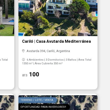
Cariló | Casa Avutarda Mediterránea
Avutarda 394, Cariló, Argentina
a Total
6 Ambientes | 3 Dormitorios | 3 Baños | Área Total
1350 m² | Área Cubierta 350 m²
100
ars
TERRENO / LOTE / VENTA
OPORTUNIDAD PARA INVERSORES!!