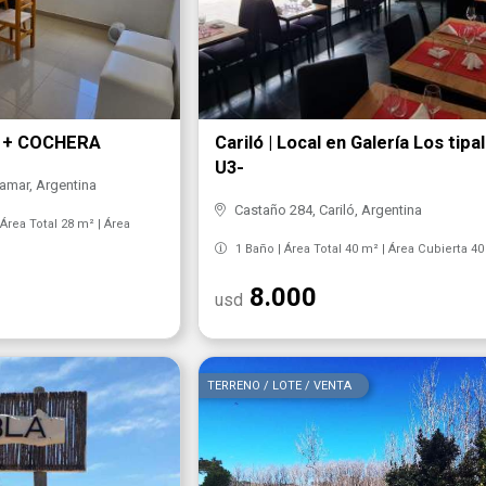
A + COCHERA
Cariló | Local en Galería Los tipa
U3-
amar, Argentina
Castaño 284, Cariló, Argentina
Área Total 28 m² | Área
1 Baño | Área Total 40 m² | Área Cubierta 4
8.000
usd
TERRENO / LOTE / VENTA