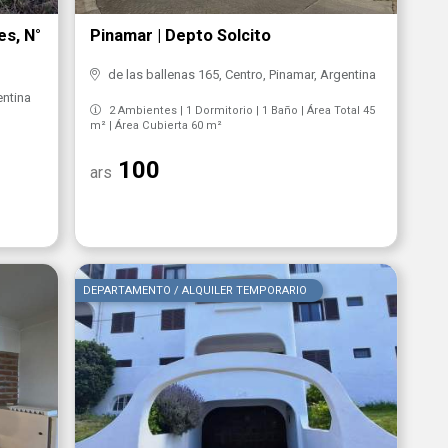
es, N°
Pinamar | Depto Solcito
de las ballenas 165, Centro, Pinamar, Argentina
ntina
2 Ambientes | 1 Dormitorio | 1 Baño | Área Total 45
m² | Área Cubierta 60 m²
100
ars
DEPARTAMENTO / ALQUILER TEMPORARIO