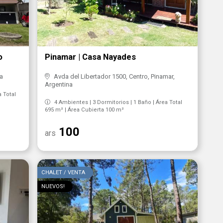
o
Pinamar | Casa Nayades
na
Avda del Libertador 1500, Centro, Pinamar,
Argentina
a Total
4 Ambientes | 3 Dormitorios | 1 Baño | Área Total
695 m² | Área Cubierta 100 m²
100
ars
CHALET / VENTA
NUEVOS!