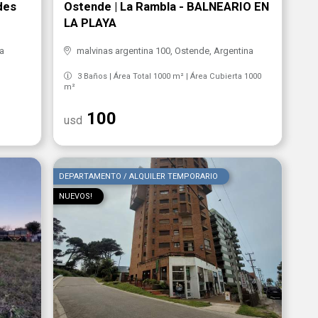
des
Ostende | La Rambla - BALNEARIO EN
LA PLAYA
na
malvinas argentina 100, Ostende, Argentina
3 Baños | Área Total 1000 m² | Área Cubierta 1000
m²
100
usd
DEPARTAMENTO / ALQUILER TEMPORARIO
NUEVOS!