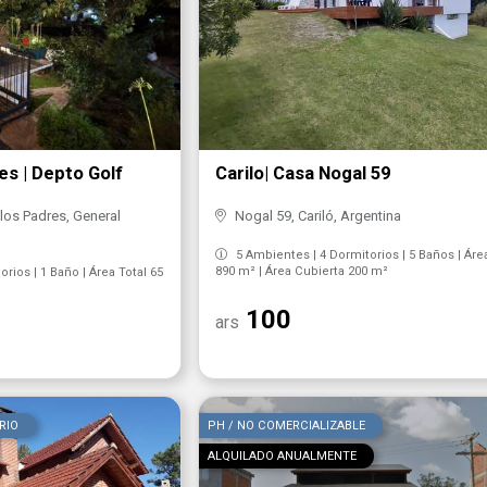
es | Depto Golf
Carilo| Casa Nogal 59
 los Padres, General
Nogal 59, Cariló, Argentina
5 Ambientes | 4 Dormitorios | 5 Baños | Áre
890 m² | Área Cubierta 200 m²
rios | 1 Baño | Área Total 65
100
ars
RIO
PH / NO COMERCIALIZABLE
ALQUILADO ANUALMENTE