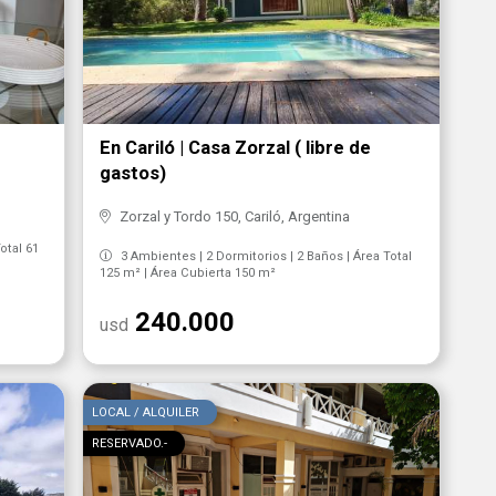
En Cariló | Casa Zorzal ( libre de
gastos)
Zorzal y Tordo 150, Cariló, Argentina
otal 61
3 Ambientes | 2 Dormitorios | 2 Baños | Área Total
125 m² | Área Cubierta 150 m²
240.000
usd
LOCAL / ALQUILER
RESERVADO.-