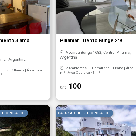
amento 3 amb
Pinamar | Depto Bunge 2°B
Avenida Bunge 1682, Centro, Pinamar,
Argentina
amar, Argentina
2 Ambientes | 1 Dormitorio | 1 Baño | Área T
rios | 2 Baños | Área Total
m² | Área Cubierta 45 m²
m²
100
ars
R TEMPORARIO
CASA / ALQUILER TEMPORARIO