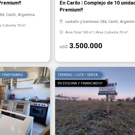
Premium!!
En Carilo | Complejo de 10 unida
Premium!!
4, Cariló, Argentina
castaño y benteveo 284, Cariló, Argenti
a Cubierta 70 m²
Área Total 100 m² | Área Cubierta 70 m²
3.500.000
usd
R TEMPORARIO
TERRENO / LOTE / VENTA
EN ESQUINA Y FINANCIADO!!