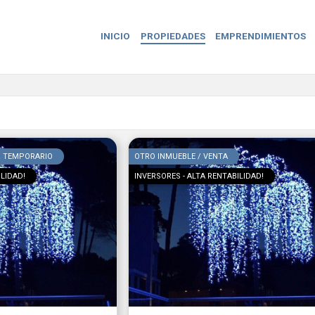
INICIO
PROPIEDADES
EMPRENDIMIENTOS
R TEMPORARIO
OTRO INMUEBLE / VENTA
ILIDAD!
INVERSORES - ALTA RENTABILIDAD!