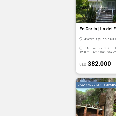
En Carilo | Lo del 
Avestruz y Roble 60, C
5 Ambientes | 5 Dormito
1200 m² | Área Cubierta 2
382.000
usd
CASA / ALQUILER TEMPORA