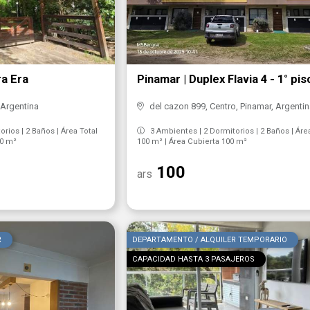
ra Era
Pinamar | Duplex Flavia 4 - 1° pis
 Argentina
del cazon 899, Centro, Pinamar, Argenti
rios | 2 Baños | Área Total
3 Ambientes | 2 Dormitorios | 2 Baños | Áre
00 m²
100 m² | Área Cubierta 100 m²
100
ars
R
DEPARTAMENTO / ALQUILER TEMPORARIO
CAPACIDAD HASTA 3 PASAJEROS