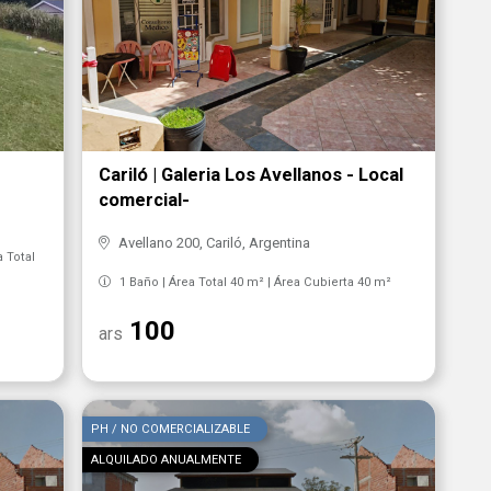
Cariló | Galeria Los Avellanos - Local
comercial-
Avellano 200, Cariló, Argentina
a Total
1 Baño | Área Total 40 m² | Área Cubierta 40 m²
100
ars
PH / NO COMERCIALIZABLE
ALQUILADO ANUALMENTE