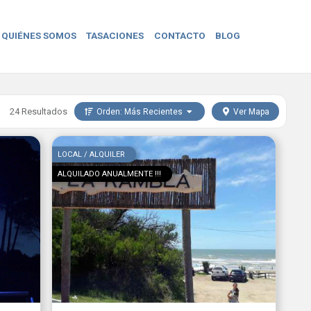
QUIÉNES SOMOS
TASACIONES
CONTACTO
BLOG
24 Resultados
Orden:
Más Recientes
Ver Mapa
LOCAL / ALQUILER
ALQUILADO ANUALMENTE !!!