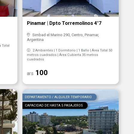
Pinamar | Dpto Torremolinos 4°7
Simbad el Marino 290, Centro, Pinamar,
Argentina
a Total
2 Ambientes | 1 Dormitorio | 1 Baño | Área Total 50
metros cuadrados | Área Cubierta 35 metros
cuadrados
100
ars
DEPARTAMENTO / ALQUILER TEMPORARIO
CAPACIDAD DE HASTA 5 PASAJEROS