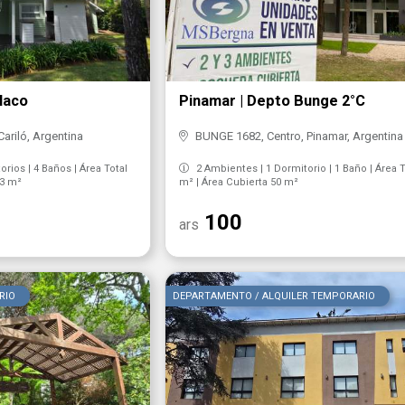
Flaco
Pinamar | Depto Bunge 2°C
ariló, Argentina
BUNGE 1682, Centro, Pinamar, Argentina
rios | 4 Baños | Área Total
2 Ambientes | 1 Dormitorio | 1 Baño | Área T
23 m²
m² | Área Cubierta 50 m²
100
ars
RIO
DEPARTAMENTO / ALQUILER TEMPORARIO