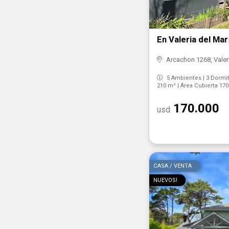
En Valeria del Ma
Arcachon 1268, Valeri
5 Ambientes | 3 Dormito
210 m² | Área Cubierta 17
170.000
usd
CASA / VENTA
NUEVOS!