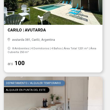
CARILO | AVUTARDA
avutarda 381, Cariló, Argentina
8 Ambientes | 4 Dormitorios | 4 Baños | Área Total 1201 m² | Área
Cubierta 250 m²
100
ars
DEPARTAMENTO / ALQUILER TEMPORARIO
ALQUILER EN PUNTA DEL ESTE