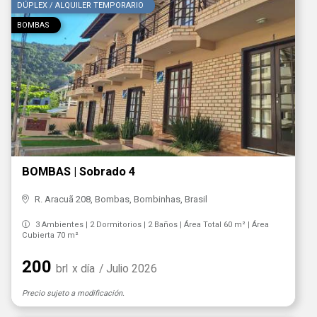
DÚPLEX / ALQUILER TEMPORARIO
BOMBAS
BOMBAS | Sobrado 4
R. Aracuã 208, Bombas, Bombinhas, Brasil
3 Ambientes | 2 Dormitorios | 2 Baños | Área Total 60 m² | Área
Cubierta 70 m²
200
brl
x día
/ Julio 2026
Precio sujeto a modificación.