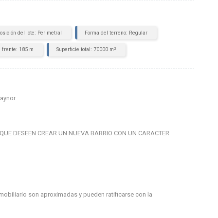
osición del lote: Perimetral
Forma del terreno: Regular
 frente: 185 m
Superficie total: 70000 m²
aynor.
 QUE DESEEN CREAR UN NUEVA BARRIO CON UN CARACTER
mobiliario son aproximadas y pueden ratificarse con la