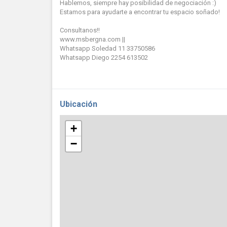
Hablemos, siempre hay posibilidad de negociación :)
Estamos para ayudarte a encontrar tu espacio soñado!
Consultanos!!
www.msbergna.com ||
Whatsapp Soledad 11 33750586
Whatsapp Diego 2254 613502
Ubicación
+
−