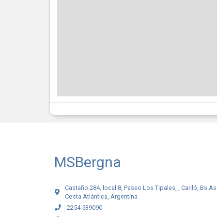
MSBergna
Castaño 284, local 8, Paseo Los Tipales, , Cariló, Bs.As
Costa Atlántica, Argentina
2254 539090