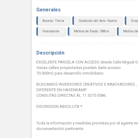
Generales
Acceso: Tierra
Condición del ítem: Nuevo
Disp
Forestación
Metros de fondo: 588 m
Metros de
Descripción
EXCELENTE PARCELA CON ACCESO desde Calle Miguel G
Varias calles proyectadas pueden darle acceso.
70.000m2 para desarrollo inmobiliario.
.
BUSCAMOS INVERSORES CREATIVOS E INMOVADORES ,
DIFERENTE EN HASENKAMP.
CONSUTAS DIRECTAS AL 11 3375 0586.
.
DISCRESION ABSOLUTA !!
.
Toda la información y medidas provistas por el agente in
documentación pertinente.
.