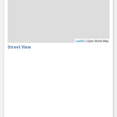
Leaflet
| Open Street Map
Street View