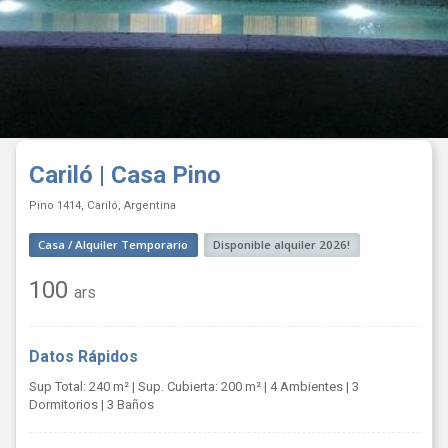
Cariló | Casa Pino
Pino 1414, Cariló, Argentina
Casa / Alquiler Temporario
Disponible alquiler 2026!
100
ars
Datos Rápidos
Sup Total: 240 m²
| Sup. Cubierta: 200 m²
| 4 Ambientes
| 3
Dormitorios
| 3 Baños