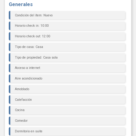
Generales
Condición del ítem: Nuevo
Horario check in: 10:00
Horario check out: 12:00
Tipo de casa: Casa
Tipo de propiedad: Casa sola
Acceso a internet
Aire acondicionado
Amoblado
Calefacción
Cocina
Comedor
Dormitorio en suite