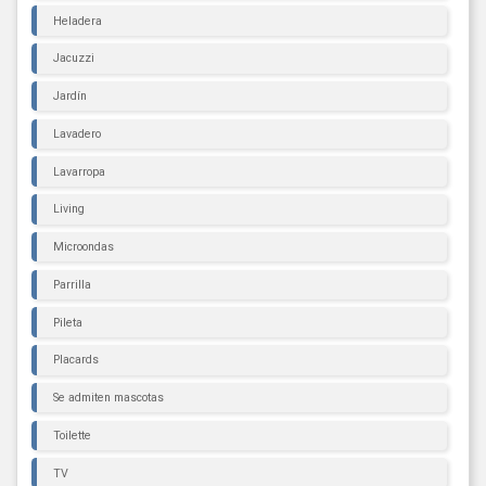
Heladera
Jacuzzi
Jardín
Lavadero
Lavarropa
Living
Microondas
Parrilla
Pileta
Placards
Se admiten mascotas
Toilette
TV