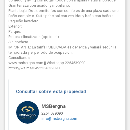
comedor y living con hogar, todos con amplias vistas al bosque.
Gran terraza con asador y mobiliario.
Planta baja: Dos dormitorios con somieres de una plaza cada uno.
Baño completo. Suite principal con vestidor y baño con bañera.
Pequeño lavadero.
Exterior:
Parque.
Piscina climatizada (opcional).
Sin cochera.
IMPORTANTE: La tarifa PUBLICADA es genérica y variará según la
temporada y el período de ocupación.
Consultanos!!
www.msbergna.com || Whatsapp 2254539090
https://wa.me/5492254539090
Consultar sobre esta propiedad
MSBergna
2254 539090
info@msbergna.com