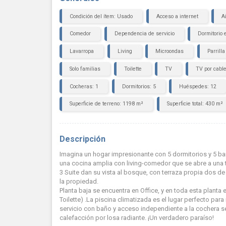
Condición del ítem: Usado
Acceso a internet
A
Comedor
Dependencia de servicio
Dormitorio 
Lavarropa
Living
Microondas
Parrilla
Solo familias
Toilette
TV
TV por cabl
Cocheras: 1
Dormitorios: 5
Huéspedes: 12
Superficie de terreno: 1198 m²
Superficie total: 430 m²
Descripción
Imagina un hogar impresionante con 5 dormitorios y 5 bañ
una cocina amplia con living-comedor que se abre a una ter
3 Suite dan su vista al bosque, con terraza propia dos de 
la propiedad.
Planta baja se encuentra en Office, y en toda esta plant
Toilette) .La piscina climatizada es el lugar perfecto para
servicio con baño y acceso independiente a la cochera 
calefacción por losa radiante. ¡Un verdadero paraíso!