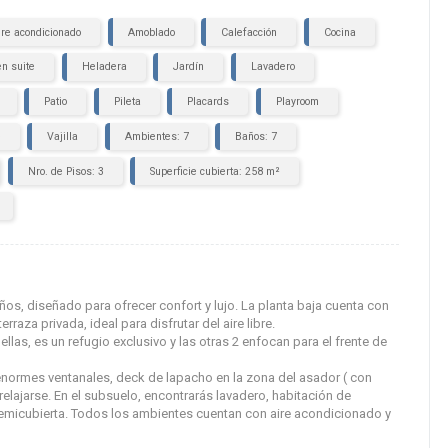
ire acondicionado
Amoblado
Calefacción
Cocina
en suite
Heladera
Jardín
Lavadero
Patio
Pileta
Placards
Playroom
e
Vajilla
Ambientes: 7
Baños: 7
Nro. de Pisos: 3
Superficie cubierta: 258 m²
os, diseñado para ofrecer confort y lujo. La planta baja cuenta con
raza privada, ideal para disfrutar del aire libre.
ellas, es un refugio exclusivo y las otras 2 enfocan para el frente de
a enormes ventanales, deck de lapacho en la zona del asador ( con
 relajarse. En el subsuelo, encontrarás lavadero, habitación de
semicubierta. Todos los ambientes cuentan con aire acondicionado y