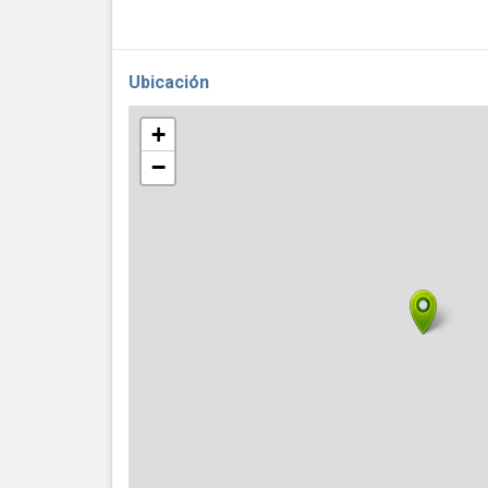
Ubicación
+
−