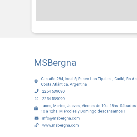
MSBergna
Castaño 284, local 8, Paseo Los Tipales, , Cariló, Bs.As
Costa Atlántica, Argentina
2254 539090
2254 539090
Lunes, Martes, Jueves, Viernes de 10 a 18hs. Sábados
10 a 12hs. Miércoles y Domingo descansamos !
info@msbergna.com
www.msbergna.com