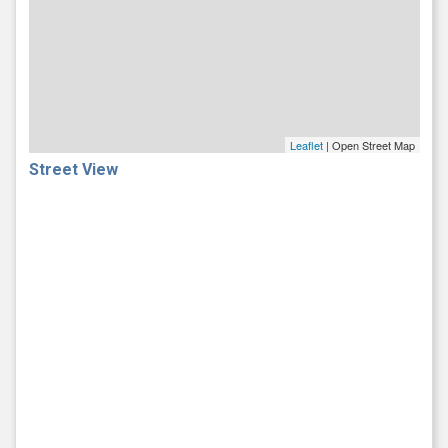
Leaflet
| Open Street Map
Street View