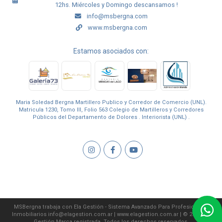
12hs. Miércoles y Domingo descansamos !
info@msbergna.com
www.msbergna.com
Estamos asociados con:
Maria Soledad Bergna Martillero Publico y Corredor de Comercio (UNL).
Matricula 1230, Tomo III, Folio 563 Colegio de Martilleros y Corredores
Públicos del Departamento de Dolores . Interiorista (UNL) .
MSBergna trabaja con
Ela Gestión - Sistema Avanzado Para Profesionales
Inmobiliarios
info@elagestion.com.ar
|
www.elagestion.com.ar
| © 2026 Ela
Gestión Marca registrada. Todos los derechos reservados.