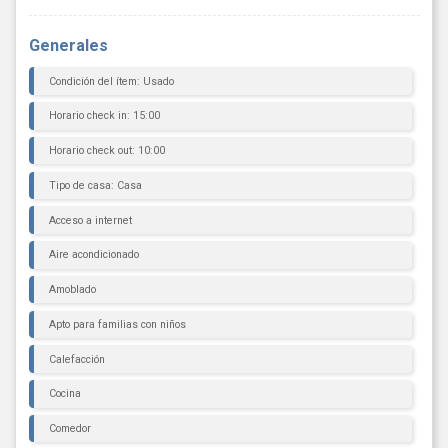
Generales
Condición del ítem: Usado
Horario check in: 15:00
Horario check out: 10:00
Tipo de casa: Casa
Acceso a internet
Aire acondicionado
Amoblado
Apto para familias con niños
Calefacción
Cocina
Comedor