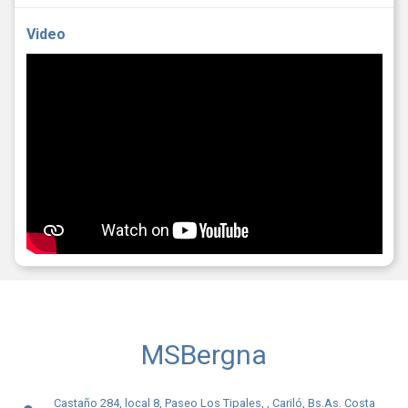
Video
MSBergna
Castaño 284, local 8, Paseo Los Tipales, , Cariló, Bs.As. Costa