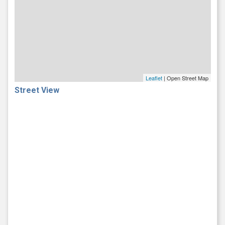
Leaflet
| Open Street Map
Street View