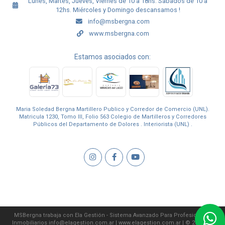
Lunes, Martes, Jueves, Viernes de 10 a 18hs. Sábados de 10 a
12hs. Miércoles y Domingo descansamos !
info@msbergna.com
www.msbergna.com
Estamos asociados con:
Maria Soledad Bergna Martillero Publico y Corredor de Comercio (UNL).
Matricula 1230, Tomo III, Folio 563 Colegio de Martilleros y Corredores
Públicos del Departamento de Dolores . Interiorista (UNL) .
MSBergna trabaja con
Ela Gestión - Sistema Avanzado Para Profesionales
Inmobiliarios
info@elagestion.com.ar
|
www.elagestion.com.ar
| © 2026 Ela