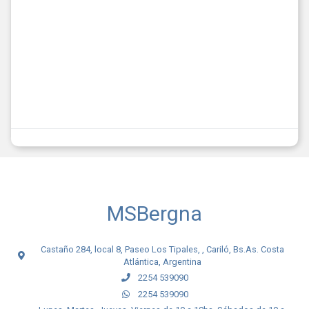
MSBergna
Castaño 284, local 8, Paseo Los Tipales, , Cariló, Bs.As. Costa
Atlántica, Argentina
2254 539090
2254 539090