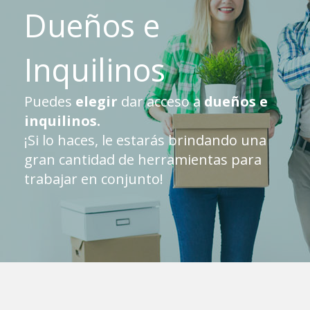
Dueños e
Inquilinos
Puedes
elegir
dar acceso a
dueños e
inquilinos.
¡Si lo haces, le estarás brindando una
gran cantidad de herramientas para
trabajar en conjunto!